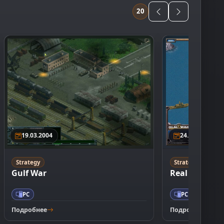
20
19.03.2004
24.09.2001
Strategy
Strategy
Gulf War
Real War
PC
PC
Подробнее
Подробнее