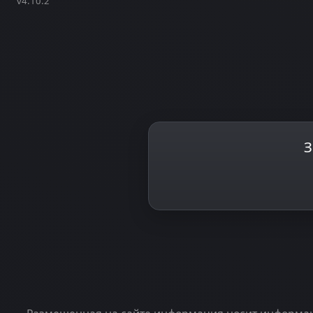
v4.10.2
З