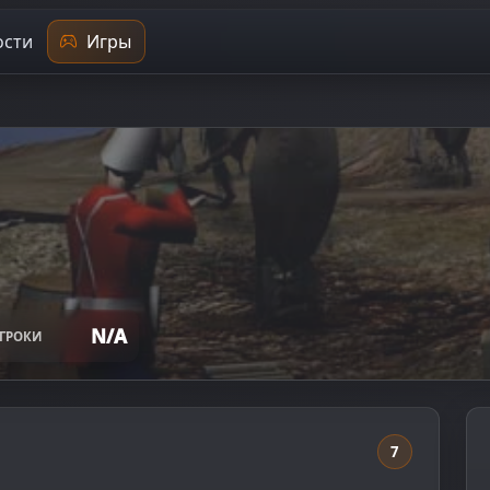
сти
Игры
N/A
ГРОКИ
7