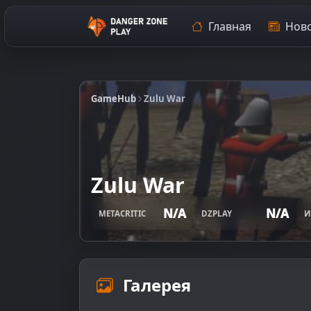
Главная
Ново
GameHub
Zulu War
Zulu War
N/A
N/A
METACRITIC
DZPLAY
И
Галерея