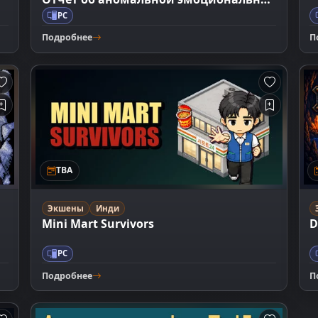
эволюции M-501
PC
Подробнее
П
TBA
Экшены
Инди
Mini Mart Survivors
D
PC
Подробнее
П