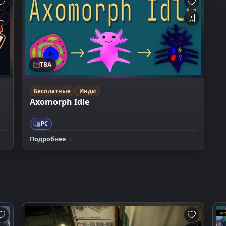
TBA
Бесплатные
Инди
Axomorph Idle
PC
Подробнее