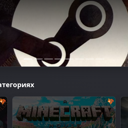
VI расколола игровое
атегориях