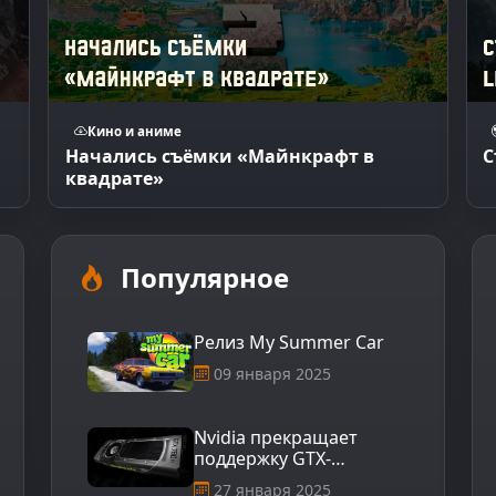
Кино и аниме
Начались съёмки «Майнкрафт в
С
квадрате»
Популярное
Релиз My Summer Car
09 января 2025
Nvidia прекращает
поддержку GTX-
видеокарт: что это
27 января 2025