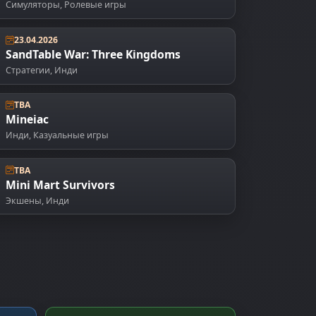
эмоциональной эволюции M-501
Симуляторы
,
Ролевые игры
23.04.2026
SandTable War: Three Kingdoms
Стратегии
,
Инди
TBA
Mineiac
Инди
,
Казуальные игры
TBA
Mini Mart Survivors
Экшены
,
Инди