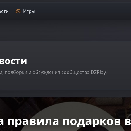
сти
Игры
вости
и, подборки и обсуждения сообщества DZPlay.
я: почему ценовая