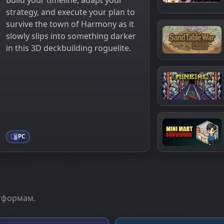
Build your timeline, adapt your
strategy, and execute your plan to
survive the town of Harmony as it
slowly slips into something darker
in this 3D deckbuilding roguelite.
PC
атформам.