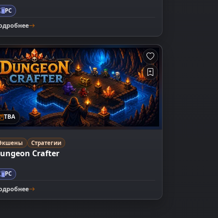
PC
одробнее
TBA
Экшены
Стратегии
ungeon Crafter
PC
одробнее