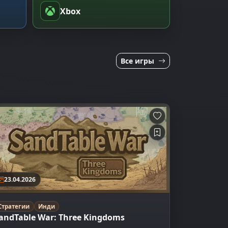
Xbox
Все игры
23.04.2026
Стратегии
Инди
andTable War: Three Kingdoms