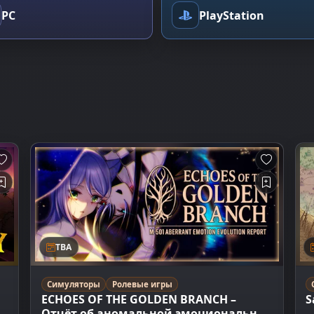
PC
PlayStation
TBA
Симуляторы
Ролевые игры
ECHOES OF THE GOLDEN BRANCH –
S
Отчёт об аномальной эмоциональной