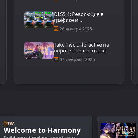
значит для
пользователей?
DLSS 4: Революция в
графике и
производительности
26 января 2025
игр
Take-Two Interactive на
пороге нового этапа:
осенний анонс Grand
07 февраля 2025
Theft Auto VI в 2025 году
TBA
Welcome to Harmony