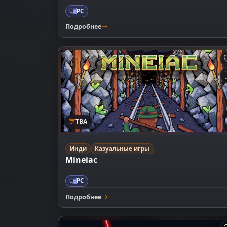
PC
Подробнее
TBA
Инди
Казуальные игры
Mineiac
PC
Подробнее