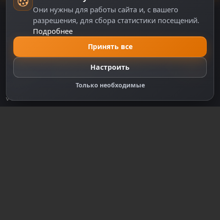
Они нужны для работы сайта и, с вашего
разрешения, для сбора статистики посещений.
Подробнее
DZPLAY
Принять все
DZPlay — игровой портал с новостями, аналитикой,
Настроить
обзорами и сервисами для геймеров. Всё о мире
видеоигр в одном месте.
Только необходимые
v4.10.2
СЕРВИСЫ
Новости
ПОЛЕЗНЫЕ ССЫЛКИ
Управление аккаунтом
О нас