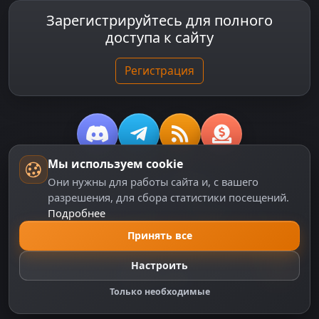
Зарегистрируйтесь для полного
доступа к сайту
Регистрация
Мы используем cookie
© 2018-2026
dzplay.ru
Они нужны для работы сайта и, с вашего
разрешения, для сбора статистики посещений.
Размещенная на сайте информация носит
Подробнее
информационный характер и не является публичной
офертой, определяемой положениями ч. 2 ст. 437 ГК
Принять все
РФ, исключая блоки, помеченные как "Реклама".
Настроить
Только необходимые