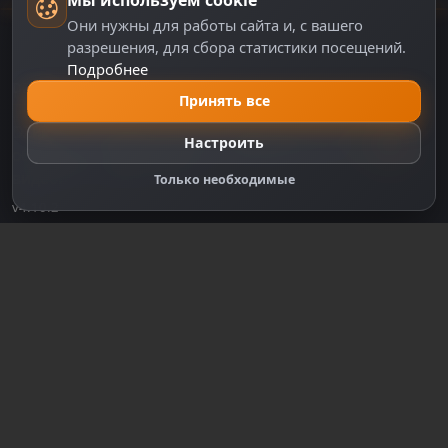
Мы используем cookie
Они нужны для работы сайта и, с вашего
разрешения, для сбора статистики посещений.
Подробнее
DZPLAY
Принять все
DZPlay — игровой портал с новостями, аналитикой,
Настроить
обзорами и сервисами для геймеров. Всё о мире
видеоигр в одном месте.
Только необходимые
v4.10.2
СЕРВИСЫ
Новости
ПОЛЕЗНЫЕ ССЫЛКИ
Управление аккаунтом
О нас