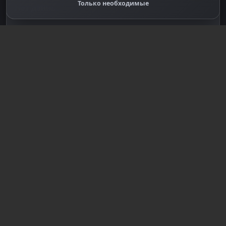
Только необходимые
Нет данных
Жанры
Card
Разработчик
Magmic
Издатель
Не указано
Среднее время
Нет данных
Платформы уточняются