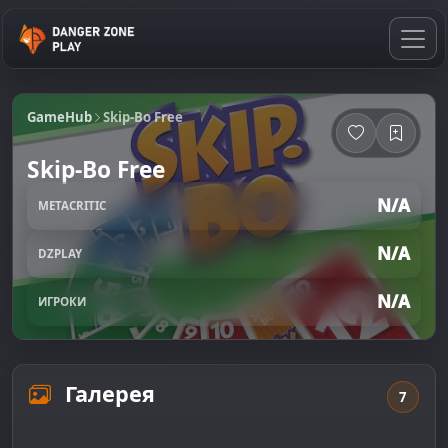
GameHub
Skip-Bo Free
Skip-Bo Free
N/A
METACRITIC
N/A
DZPLAY
N/A
ИГРОКИ
Галерея
7