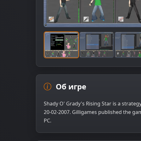
Об игре
Shady O' Grady's Rising Star is a strate
20-02-2007. Gilligames published the gam
PC.