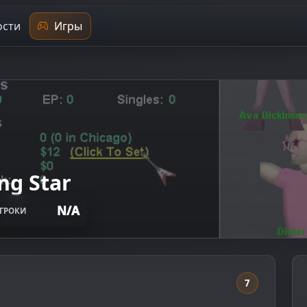
сти
Игры
ng Star
N/A
ГРОКИ
7