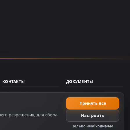
КОНТАКТЫ
ДОКУМЕНТЫ
support@dzplay.ru
Пользовательское
соглашение
+7 (343) 287-02-69
Принять все
Политика персональных
шего разрешения, для сбора
Настроить
данных
Правила оплаты
Только необходимые