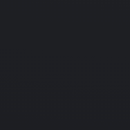
12.10.2007
Sports
Tim Stockdale's Riding Star
 Multiplayer
gins
PC
Подробнее