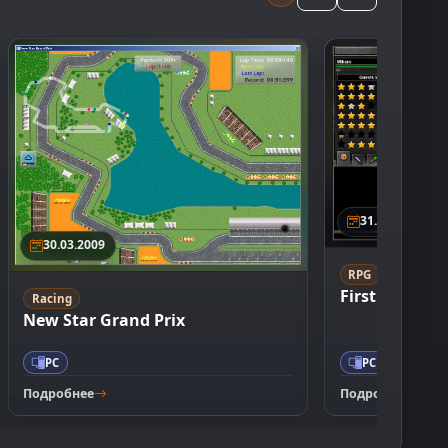
31.10.2009
30.03.2009
RPG
Massively
First Star Ori
Racing
New Star Grand Prix
PC
PC
Подробнее
Подробнее