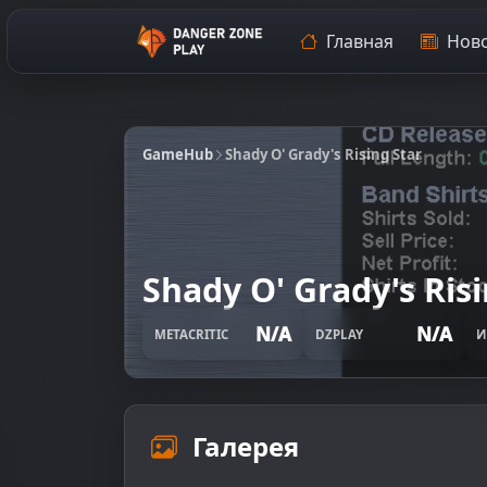
Главная
Ново
GameHub
Shady O' Grady's Rising Star
Shady O' Grady's Risi
N/A
N/A
METACRITIC
DZPLAY
И
Галерея