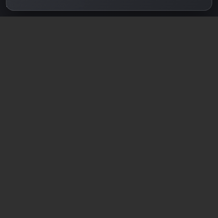
Правила сообщества
Зарегистрируйтесь для полного
доступа к сайту
Регистрация
© 2018-2026
dzplay.ru
Размещенная на сайте информация носит
информационный характер и не является публичной
офертой, определяемой положениями ч. 2 ст. 437 ГК
РФ, исключая блоки, помеченные как "Реклама".