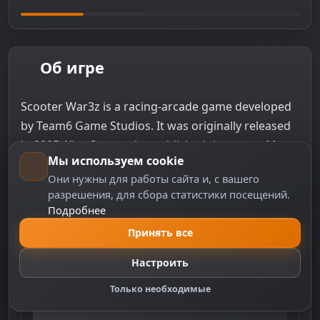
Предыдущее изображение
Следую
Об игре
Scooter War3z is a racing-arcade game developed
by Team6 Game Studios. It was originally released
in 2005. Xing Interactive published the game. Most
Мы используем cookie
rawgers rated the game as "Exceptional". You can
Они нужны для работы сайта и, с вашего
play Scooter War3z on PC.
разрешения, для сбора статистики посещений.
Подробнее
Принять все
Настроить
Только необходимые