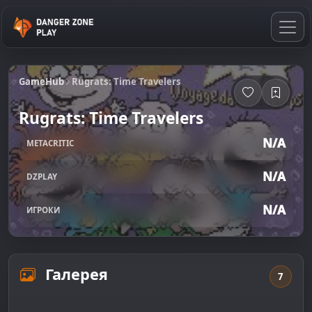
GameHub
Rugrats: Time Travelers
Rugrats: Time Travelers
N/A
METACRITIC
N/A
DZPLAY
N/A
ИГРОКИ
Галерея
7