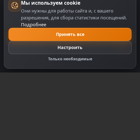
Мы используем cookie
Пользовательское соглашение
Они нужны для работы сайта и, с вашего
Политика персональных данных
разрешения, для сбора статистики посещений.
Подробнее
Правила оплаты
Политика Cookie
Принять все
Настройки cookie
Настроить
Правообладателям
Только необходимые
Правила сообщества
Зарегистрируйтесь для полного
доступа к сайту
Регистрация