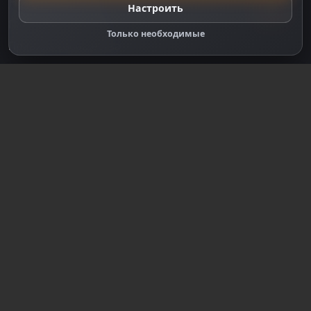
Настройки cookie
Настроить
Правообладателям
Только необходимые
Правила сообщества
Зарегистрируйтесь для полного
доступа к сайту
Регистрация
© 2018-2026
dzplay.ru
Размещенная на сайте информация носит
информационный характер и не является публичной
офертой, определяемой положениями ч. 2 ст. 437 ГК