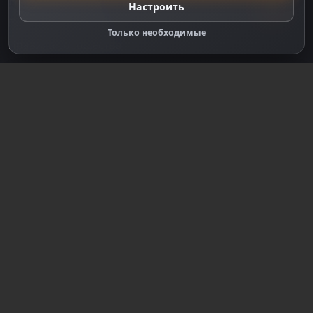
Настройки cookie
Настроить
Правообладателям
Только необходимые
Правила сообщества
Зарегистрируйтесь для полного
доступа к сайту
Регистрация
© 2018-2026
dzplay.ru
Размещенная на сайте информация носит
информационный характер и не является публичной
офертой, определяемой положениями ч. 2 ст. 437 ГК