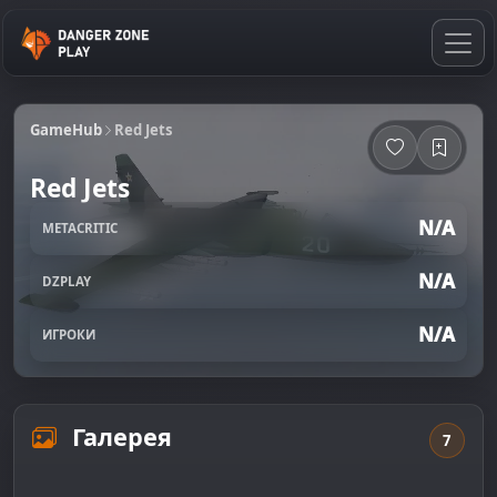
GameHub
Red Jets
Red Jets
N/A
METACRITIC
N/A
DZPLAY
N/A
ИГРОКИ
Галерея
7