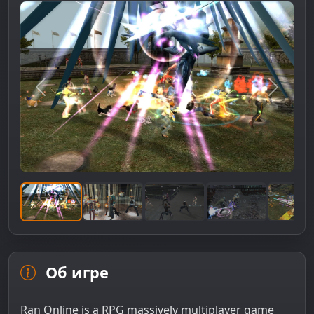
Предыдущее изображение
Следую
Об игре
Ran Online is a RPG massively multiplayer game