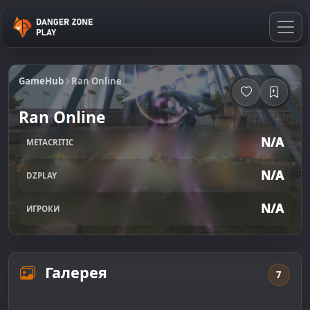
GameHub
Ran Online
Ran Online
N/A
METACRITIC
N/A
DZPLAY
N/A
ИГРОКИ
Галерея
7