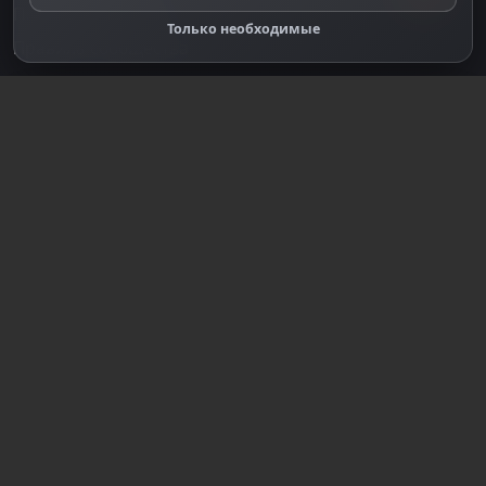
Правообладателям
Только необходимые
Правила сообщества
Зарегистрируйтесь для полного
доступа к сайту
Регистрация
© 2018-2026
dzplay.ru
Размещенная на сайте информация носит
информационный характер и не является публичной
офертой, определяемой положениями ч. 2 ст. 437 ГК
РФ, исключая блоки, помеченные как "Реклама".