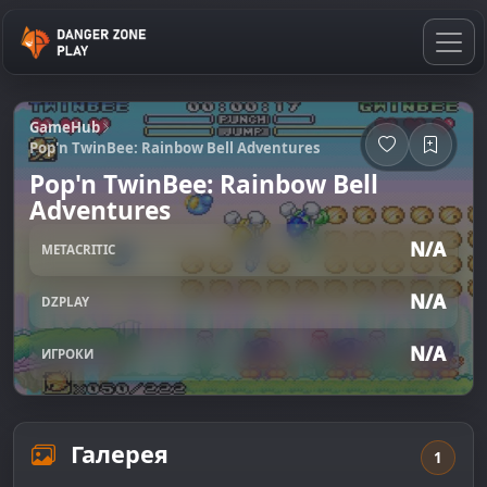
GameHub
Pop'n TwinBee: Rainbow Bell Adventures
Pop'n TwinBee: Rainbow Bell
Adventures
N/A
METACRITIC
N/A
DZPLAY
N/A
ИГРОКИ
Галерея
1