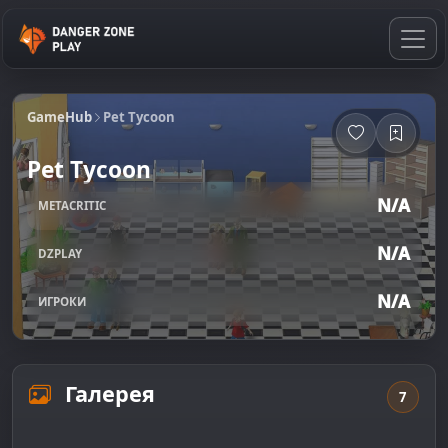
GameHub
Pet Tycoon
Pet Tycoon
N/A
METACRITIC
N/A
DZPLAY
N/A
ИГРОКИ
Галерея
7