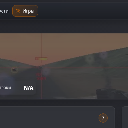
сти
Игры
N/A
ГРОКИ
7