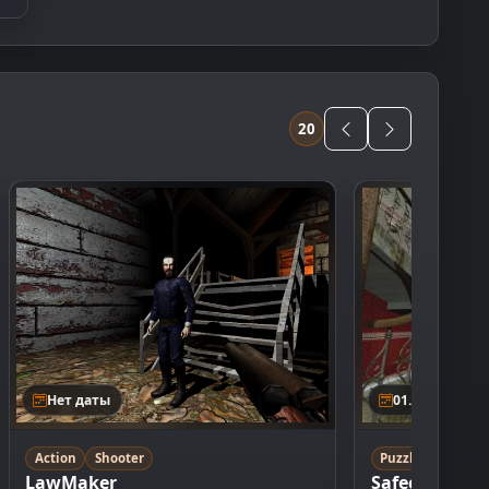
20
Нет даты
01.01.1997
Action
Shooter
Puzzle
Advent
LawMaker
Safecracker