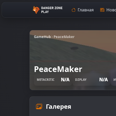
Главная
Ново
GameHub
PeaceMaker
PeaceMaker
N/A
N/A
METACRITIC
DZPLAY
И
Галерея