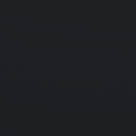
Нет даты
Action
Indie
Peace Maker VR
ure