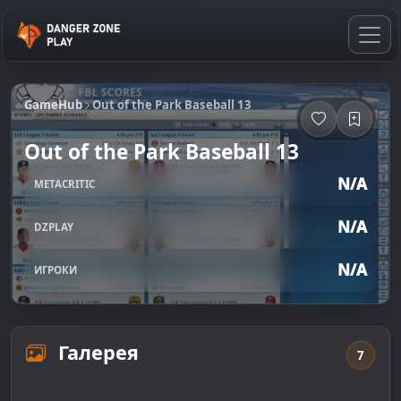
GameHub
Out of the Park Baseball 13
Out of the Park Baseball 13
N/A
METACRITIC
N/A
DZPLAY
N/A
ИГРОКИ
Галерея
7