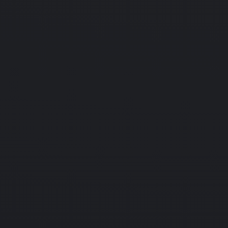
27.08.2010
Игра
Mystery P.I.: Stolen in San
Francisco
 The New York
PC