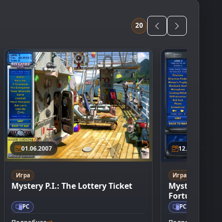
20
01.06.2007
12.11.2008
Игра
Игра
Mystery P.I.: The Lottery Ticket
Mystery P.I.:
Fortune
PC
PC