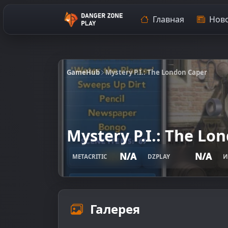
Главная
Ново
GameHub
Mystery P.I.: The London Caper
Mystery P.I.: The Lo
N/A
N/A
METACRITIC
DZPLAY
И
Галерея