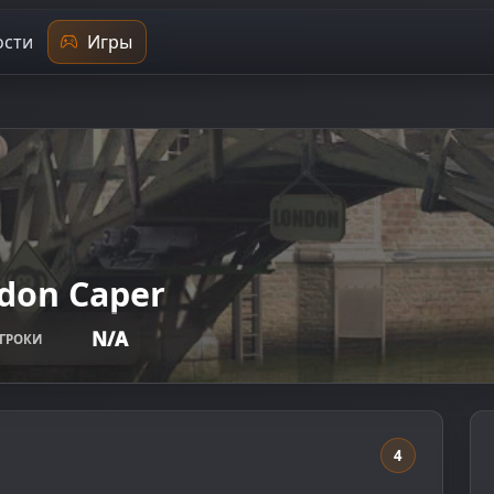
сти
Игры
ndon Caper
N/A
ГРОКИ
4