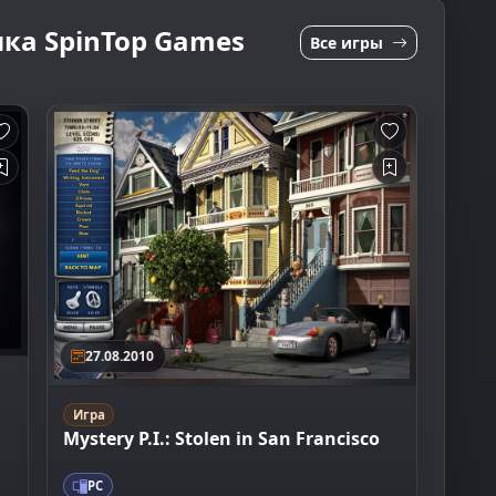
ка SpinTop Games
Все игры
27.08.2010
Игра
Mystery P.I.: Stolen in San Francisco
PC