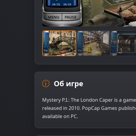
Об игре
Mystery P.I.: The London Caper is a game
released in 2010. PopCap Games publishe
available on PC.