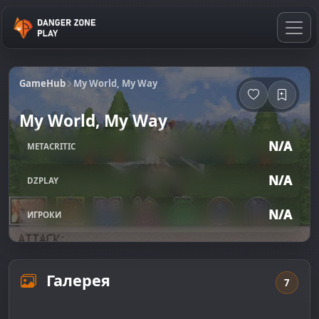
GameHub
My World, My Way
My World, My Way
N/A
METACRITIC
N/A
DZPLAY
N/A
ИГРОКИ
Галерея
7