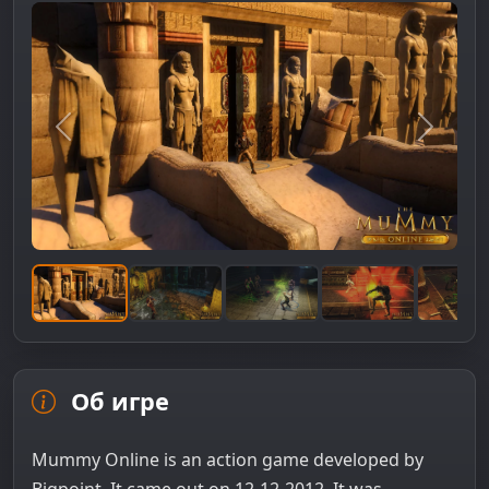
Предыдущее изображение
Следую
Об игре
Mummy Online is an action game developed by