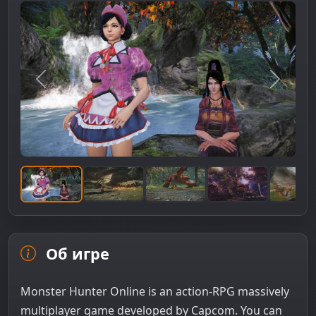
Предыдущее изображение
Следую
Об игре
Monster Hunter Online is an action-RPG massively
multiplayer game developed by Capcom. You can