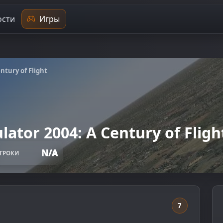
сти
Игры
ntury of Flight
lator 2004: A Century of Fligh
N/A
ГРОКИ
7