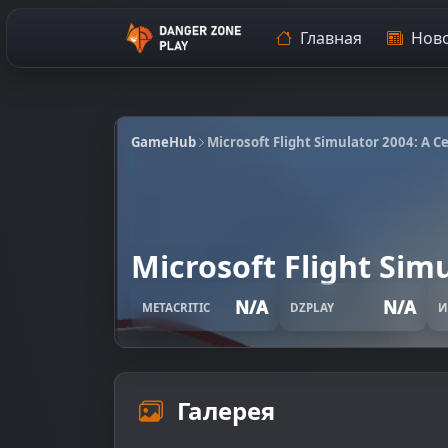
Главная
Ново
GameHub
Microsoft Flight Simulator 2004: A Ce
Microsoft Flight Simu
N/A
N/A
METACRITIC
DZPLAY
И
Галерея