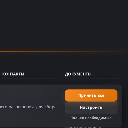
КОНТАКТЫ
ДОКУМЕНТЫ
support@dzplay.ru
Пользовательское
соглашение
+7 (343) 287-02-69
Принять все
Политика персональных
шего разрешения, для сбора
Настроить
данных
Правила оплаты
Только необходимые
Политика Cookie