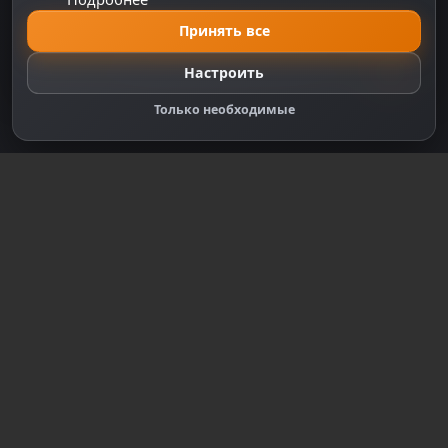
Nintendo
Принять все
Официальный сайт
Настроить
Только необходимые
DZPLAY
DZPlay — игровой портал с новостями, аналитикой,
обзорами и сервисами для геймеров. Всё о мире
видеоигр в одном месте.
v4.11.0
СЕРВИСЫ