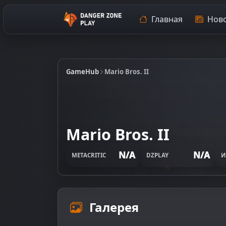
Главная
Ново
GameHub
Mario Bros. II
Mario Bros. II
N/A
N/A
METACRITIC
DZPLAY
И
Галерея