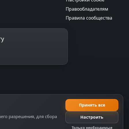
Правообладателям
Правила сообщества
ту
Принять все
еляемой положениями ч. 2 ст. 437 ГК РФ, исключая
шего разрешения, для сбора
Настроить
Только необходимые