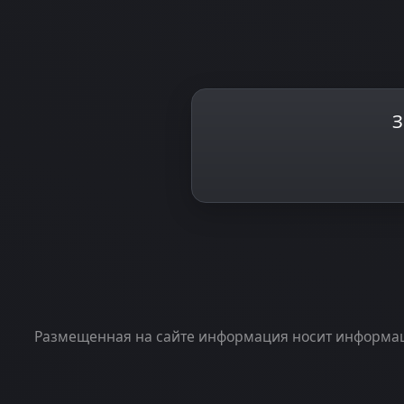
З
Размещенная на сайте информация носит информаци