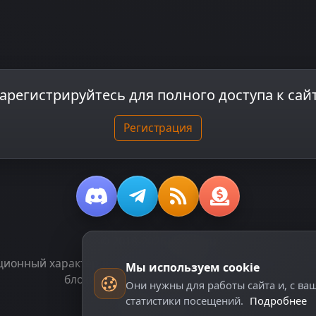
арегистрируйтесь для полного доступа к сай
Регистрация
© 2018-2026
dzplay.ru
онный характер и не является публичной офертой, опред
Мы используем cookie
блоки, помеченные как "Реклама".
Они нужны для работы сайта и, с ва
статистики посещений.
Подробнее