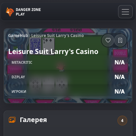
GameHub
Leisure Suit Larry's Casino
Leisure Suit Larry's Casino
N/A
METACRITIC
N/A
DZPLAY
N/A
ИГРОКИ
Галерея
4