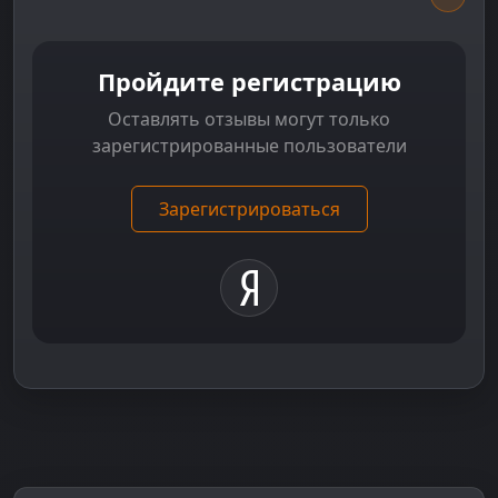
Пройдите регистрацию
Оставлять отзывы могут только
зарегистрированные пользователи
Зарегистрироваться