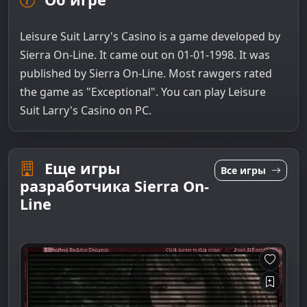
Leisure Suit Larry's Casino is a game developed by
Sierra On-Line. It came out on 01-01-1998. It was
published by Sierra On-Line. Most rawgers rated
the game as "Exceptional". You can play Leisure
Suit Larry's Casino on PC.
Еще игры
Все игры
разработчика Sierra On-
Line