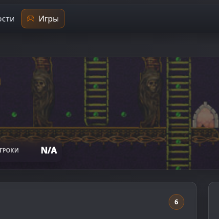
сти
Игры
N/A
ГРОКИ
6