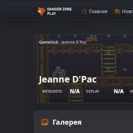
Главная
Ново
GameHub
Jeanne D'Pac
Jeanne D'Pac
N/A
N/A
METACRITIC
DZPLAY
И
Галерея