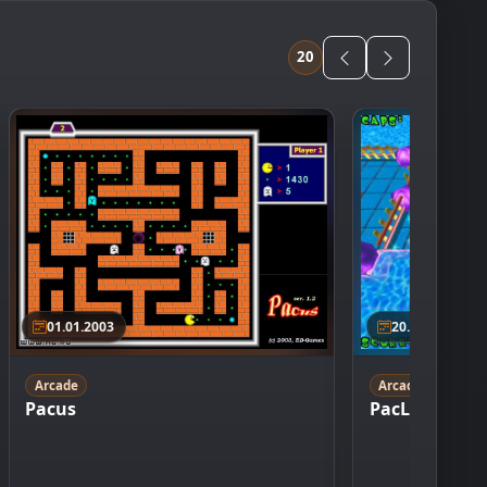
20
01.01.2003
20.11.2003
Arcade
Arcade
Pacus
PacLands