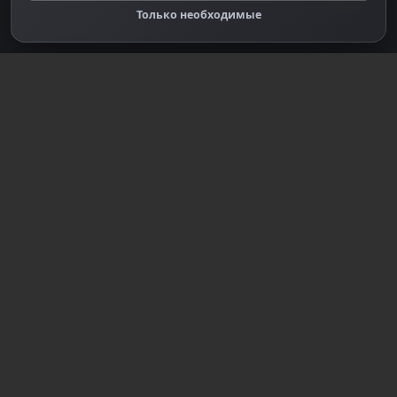
Правообладателям
Только необходимые
Правила сообщества
Зарегистрируйтесь для полного
доступа к сайту
Регистрация
© 2018-2026
dzplay.ru
Размещенная на сайте информация носит
информационный характер и не является публичной
офертой, определяемой положениями ч. 2 ст. 437 ГК
РФ, исключая блоки, помеченные как "Реклама".