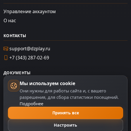
Управление аккаунтом
О нас
КОНТАКТЫ
support@dzplay.ru
+7 (343) 287-02-69
ДОКУМЕНТЫ
Мы используем cookie
Пользовательское соглашение
Они нужны для работы сайта и, с вашего
Политика персональных данных
разрешения, для сбора статистики посещений.
Подробнее
Правила оплаты
Политика Cookie
Принять все
Настройки cookie
Настроить