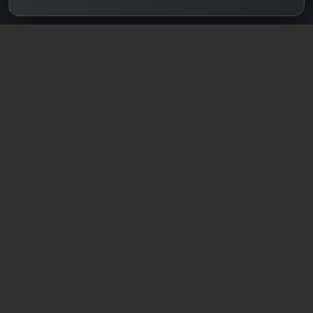
Правила сообщества
Зарегистрируйтесь для полного
доступа к сайту
Регистрация
© 2018-2026
dzplay.ru
Размещенная на сайте информация носит
информационный характер и не является публичной
офертой, определяемой положениями ч. 2 ст. 437 ГК
РФ, исключая блоки, помеченные как "Реклама".