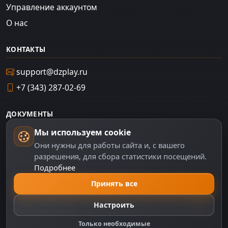
Управление аккаунтом
О нас
КОНТАКТЫ
support@dzplay.ru
+7 (343) 287-02-69
ДОКУМЕНТЫ
Мы используем cookie
Пользовательское соглашение
Они нужны для работы сайта и, с вашего
Политика персональных данных
разрешения, для сбора статистики посещений.
Подробнее
Правила оплаты
Политика Cookie
Принять все
Настройки cookie
Настроить
Правообладателям
Только необходимые