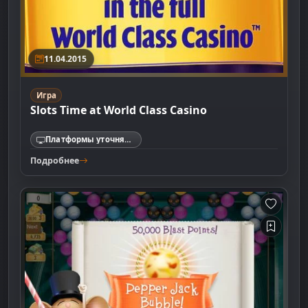
11.04.2015
Игра
Slots Time at World Class Casino
Платформы уточняются
Подробнее