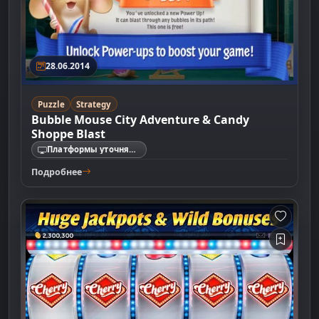
28.06.2014
Puzzle
Strategy
Bubble Mouse City Adventure & Candy
Shoppe Blast
Платформы уточняются
Подробнее