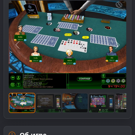
Предыдущее изображение
Следую
Об игре