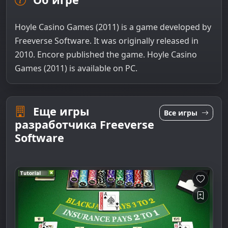
Hoyle Casino Games (2011) is a game developed by
Freeverse Software. It was originally released in
2010. Encore published the game. Hoyle Casino
Games (2011) is available on PC.
Еще игры
Все игры
разработчика Freeverse
Software