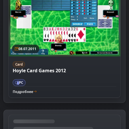
08.07.2011
Card
Hoyle Card Games 2012
PC
Подробнее