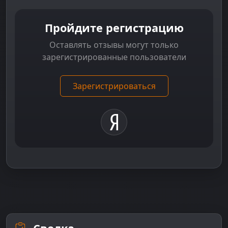
Пройдите регистрацию
Оставлять отзывы могут только
зарегистрированные пользователи
Зарегистрироваться