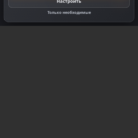
Настроить
Правообладателям
Только необходимые
Правила сообщества
Зарегистрируйтесь для полного
доступа к сайту
Регистрация
© 2018-2026
dzplay.ru
Размещенная на сайте информация носит
информационный характер и не является публичной
офертой, определяемой положениями ч. 2 ст. 437 ГК
РФ, исключая блоки, помеченные как "Реклама".