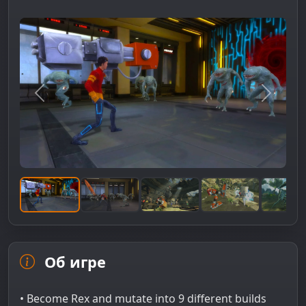
Предыдущее изображение
Следую
Об игре
• Become Rex and mutate into 9 different builds