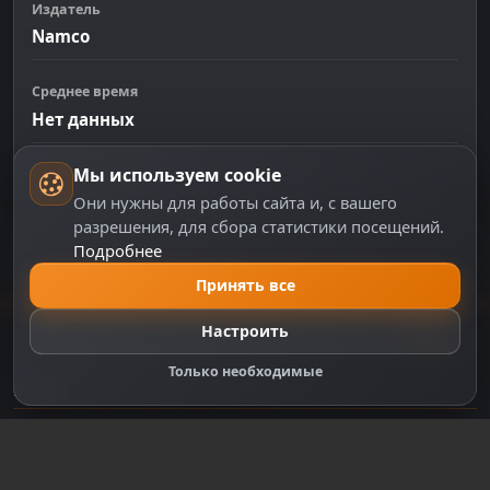
Издатель
Namco
Среднее время
Нет данных
Мы используем cookie
PlayStation
Они нужны для работы сайта и, с вашего
разрешения, для сбора статистики посещений.
Подробнее
Принять все
Настроить
Только необходимые
DZPLAY
DZPlay — игровой портал с новостями, аналитикой,
обзорами и сервисами для геймеров. Всё о мире
видеоигр в одном месте.