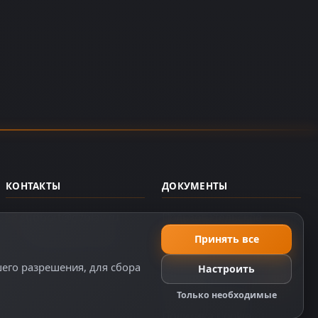
КОНТАКТЫ
ДОКУМЕНТЫ
support@dzplay.ru
Пользовательское
соглашение
+7 (343) 287-02-69
Принять все
Политика персональных
шего разрешения, для сбора
Настроить
данных
Правила оплаты
Только необходимые
Политика Cookie