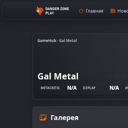
Главная
Ново
GameHub
Gal Metal
Gal Metal
N/A
N/A
METACRITIC
DZPLAY
И
Галерея