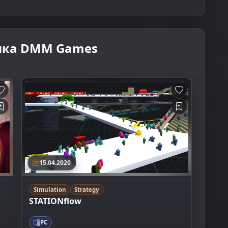
ика DMM Games
15.04.2020
Simulation
Strategy
STATIONflow
PC