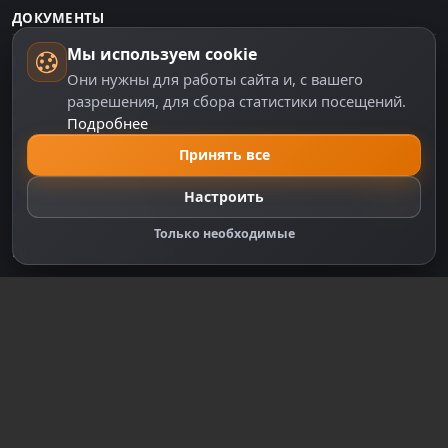
ДОКУМЕНТЫ
Мы используем cookie
Пользовательское соглашение
Они нужны для работы сайта и, с вашего
Политика персональных данных
разрешения, для сбора статистики посещений.
Подробнее
Правила оплаты
Политика Cookie
Принять все
Настройки cookie
Настроить
Правообладателям
Только необходимые
Правила сообщества
Зарегистрируйтесь для полного
доступа к сайту
Регистрация