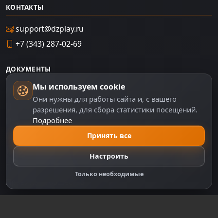
КОНТАКТЫ
support@dzplay.ru
+7 (343) 287-02-69
ДОКУМЕНТЫ
Мы используем cookie
Пользовательское соглашение
Они нужны для работы сайта и, с вашего
Политика персональных данных
разрешения, для сбора статистики посещений.
Подробнее
Правила оплаты
Политика Cookie
Принять все
Настройки cookie
Настроить
Правообладателям
Только необходимые
Правила сообщества
Зарегистрируйтесь для полного