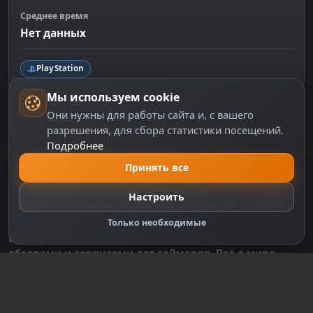
Среднее время
Нет данных
PlayStation
Мы используем cookie
Они нужны для работы сайта и, с вашего
разрешения, для сбора статистики посещений.
Подробнее
Принять все
Настроить
DZPLAY
Только необходимые
DZPlay — игровой портал с новостями, аналитикой,
обзорами и сервисами для геймеров. Всё о мире
видеоигр в одном месте.
v4.10.2