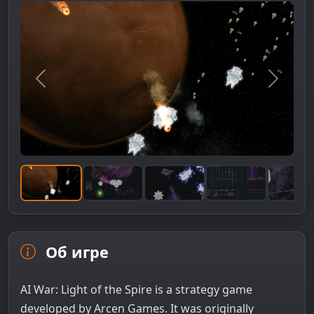
Предыдущее изображение
Следую
Об игре
AI War: Light of the Spire is a strategy game
developed by Arcen Games. It was originally