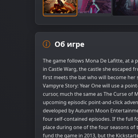
Об игре
The game follows Mona De Lafitte, at a 
in Castle Warg, the castle she escaped 
first meets the bat who will become her s
Vampyre Story: Year One will use a point-
cursor, much the same as The Curse of M
upcoming episodic point-and-click adve
developed by Autumn Moon Entertainmen
four self-contained episodes. If the ful
place during one of the four seasons of
fund the game in 2013, but the Kickstar