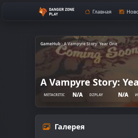
Главная
Ново
GameHub
A Vampyre Story: Year One
A Vampyre Story: Ye
N/A
N/A
METACRITIC
DZPLAY
И
Галерея