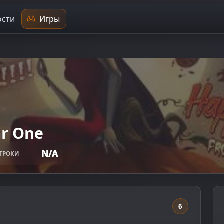
сти
Игры
ar One
N/A
ГРОКИ
6