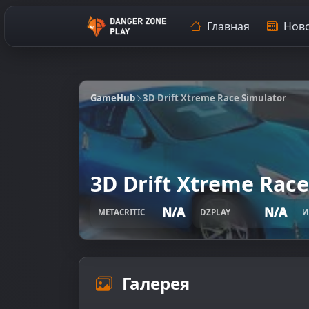
Главная
Ново
GameHub
3D Drift Xtreme Race Simulator
3D Drift Xtreme Race
N/A
N/A
METACRITIC
DZPLAY
И
Галерея