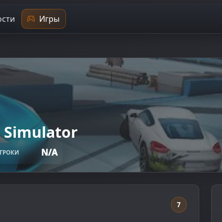
сти
Игры
 Simulator
N/A
ГРОКИ
7