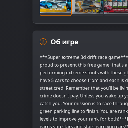
Об игре
***Super extreme 3d drift race game***All
proud to present this free game, that’s all
performing extreme stunts with these gt 
have 5 cars to choose from and each is di
street cred. Remember that you’ll be livi
crime doesn’t pay. Unless you wake up 
catch you. Your mission is to race throu
green parking line to finish. You are ran
levels to improve your rank for both!***
earns you stars and stars earn you cars!