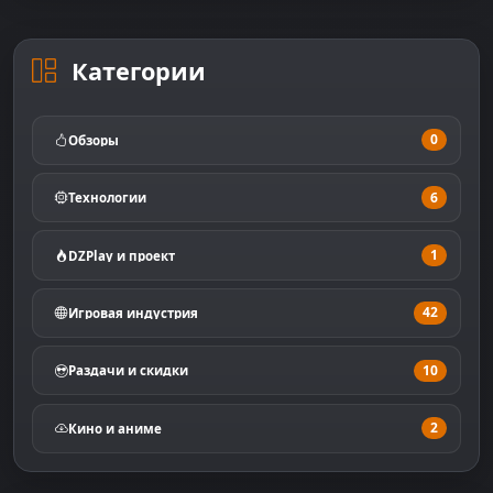
Категории
0
Обзоры
6
Технологии
1
DZPlay и проект
42
Игровая индустрия
10
Раздачи и скидки
2
Кино и аниме