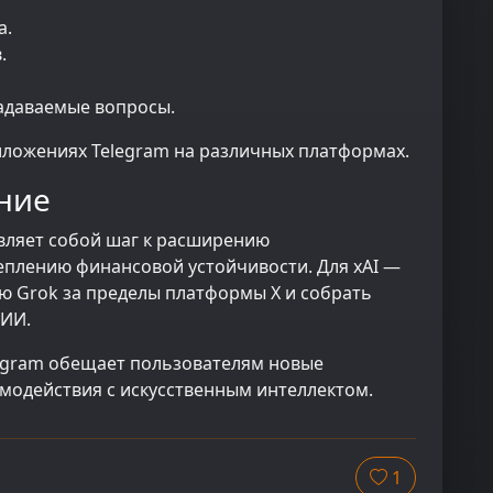
а.
.
задаваемые вопросы.
иложениях Telegram на различных платформах.
ние
авляет собой шаг к расширению
еплению финансовой устойчивости. Для xAI —
ю Grok за пределы платформы X и собрать
 ИИ.
legram обещает пользователям новые
модействия с искусственным интеллектом.
1