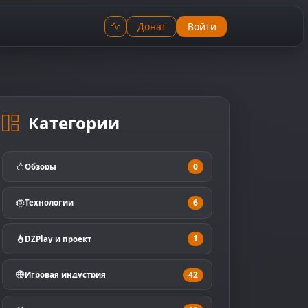
Донат
Войти
Категории
0
Обзоры
6
Технологии
1
DZPlay и проект
42
Игровая индустрия