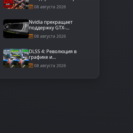
в классификации 80 Plus
08 августа 2026
для блоков питания
Nvidia прекращает
поддержку GTX-
видеокарт: что это
08 августа 2026
значит для
пользователей?
DLSS 4: Революция в
графике и
производительности игр
08 августа 2026