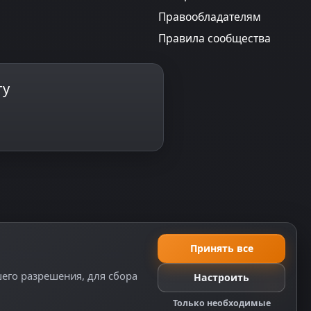
Правообладателям
Правила сообщества
ту
Принять все
еляемой положениями ч. 2 ст. 437 ГК РФ, исключая
шего разрешения, для сбора
Настроить
Только необходимые