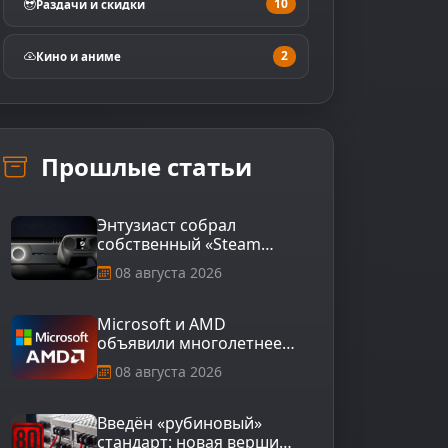
10
Раздачи и скидки
2
Кино и аниме
Прошлые статьи
Энтузиаст собрал
собственный «Steam
Machine 2»
08 августа 2026
Microsoft и AMD
объявили многолетнее
стратегическое
08 августа 2026
партнёрство
Введён «рубиновый»
стандарт: новая вершина