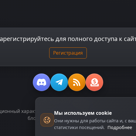
арегистрируйтесь для полного доступа к сай
Регистрация
© 2018-2026
dzplay.ru
онный характер и не является публичной офертой, опред
Мы используем cookie
блоки, помеченные как "Реклама".
Они нужны для работы сайта и, с ва
статистики посещений.
Подробнее