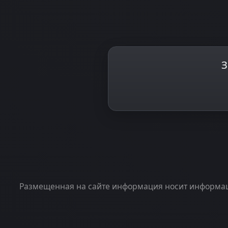
З
Размещенная на сайте информация носит информаци