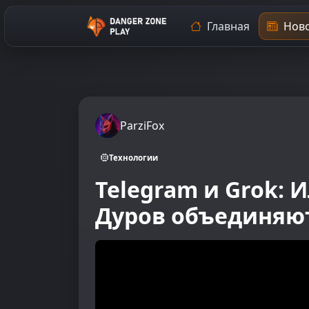
Главная
Ново
ParziFox
Технологии
Telegram и Grok: 
Дуров объединяют