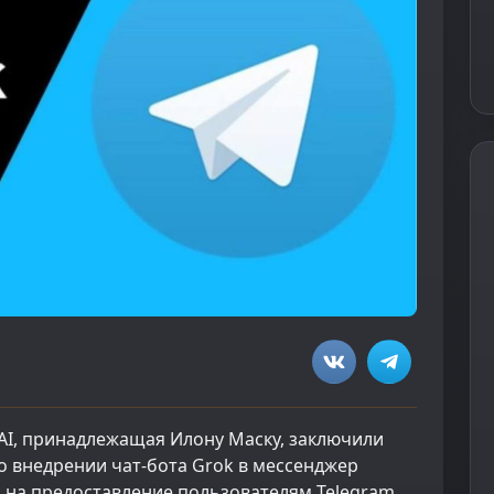
xAI, принадлежащая Илону Маску, заключили
о внедрении чат-бота Grok в мессенджер
о на предоставление пользователям Telegram