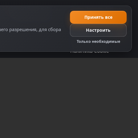
support@dzplay.ru
Пользовательское
соглашение
+7 (343) 287-02-69
Принять все
Политика персональных
шего разрешения, для сбора
Настроить
данных
Правила оплаты
Только необходимые
Политика Cookie
Настройки cookie
Правообладателям
Правила сообщества
ту