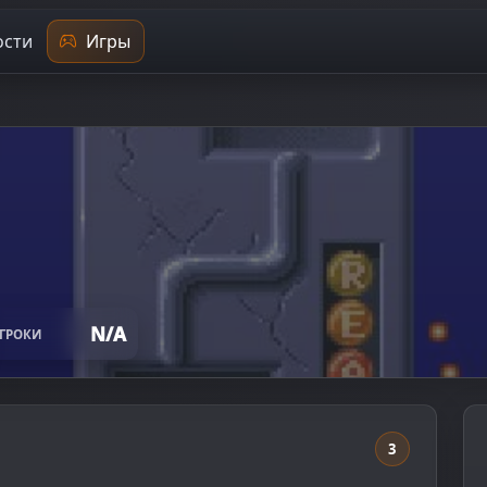
сти
Игры
N/A
ГРОКИ
3