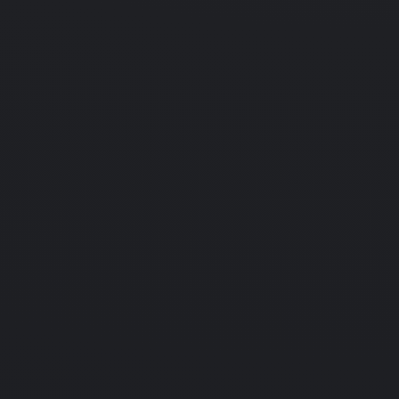
01.01.1994
Arcade
Xatax