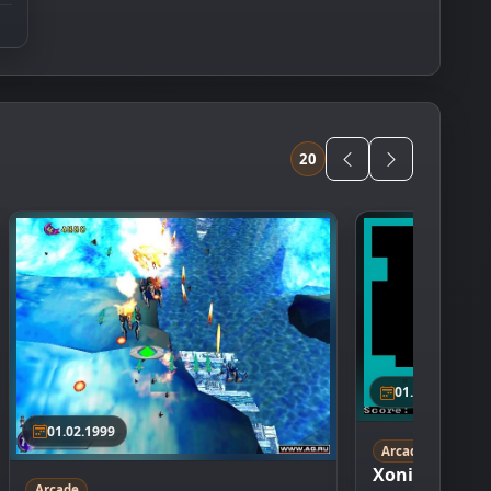
20
01.01.1984
01.02.1999
Arcade
Xonix
Arcade