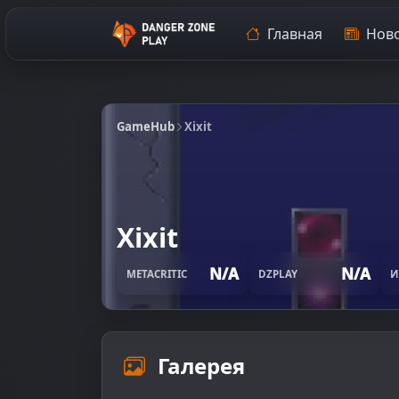
Главная
Ново
GameHub
Xixit
Xixit
N/A
N/A
METACRITIC
DZPLAY
И
Галерея