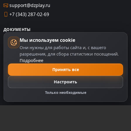
support@dzplay.ru
+7 (343) 287-02-69
ДОКУМЕНТЫ
Мы используем cookie
Пользовательское соглашение
Они нужны для работы сайта и, с вашего
Политика персональных данных
разрешения, для сбора статистики посещений.
Подробнее
Правила оплаты
Политика Cookie
Принять все
Настройки cookie
Настроить
Правообладателям
Только необходимые
Правила сообщества
Зарегистрируйтесь для полного
доступа к сайту