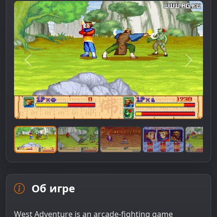
Предыдущее изображение
Следую
Об игре
West Adventure is an arcade-fighting game