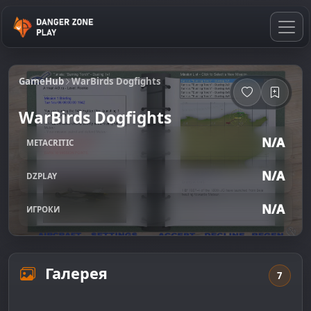
GameHub
WarBirds Dogfights
WarBirds Dogfights
N/A
METACRITIC
N/A
DZPLAY
N/A
ИГРОКИ
Галерея
7