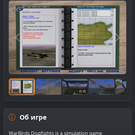
Предыдущее изображение
Следую
Об игре
WarBirds Dogfights is a simulation game