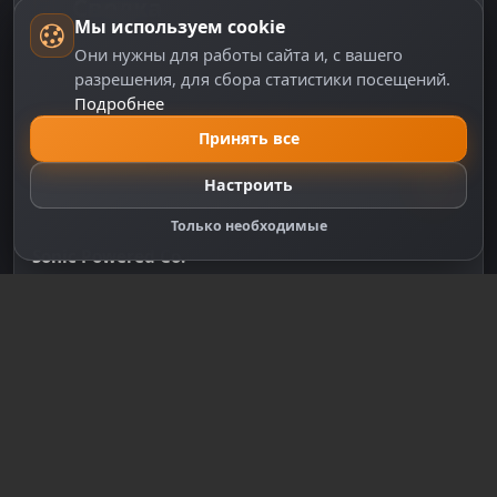
Сводка
Мы используем cookie
Они нужны для работы сайта и, с вашего
Дата выхода
разрешения, для сбора статистики посещений.
22.11.2018
Подробнее
Принять все
Жанры
Не указано
Настроить
Только необходимые
Разработчик
Sonic Powered Co.
Издатель
Sonic Powered Co.
Среднее время
Нет данных
Nintendo