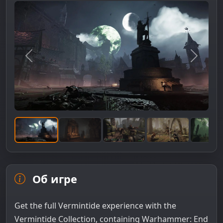
Предыдущее изображение
Следую
Об игре
Get the full Vermintide experience with the
Vermintide Collection, containing Warhammer: End