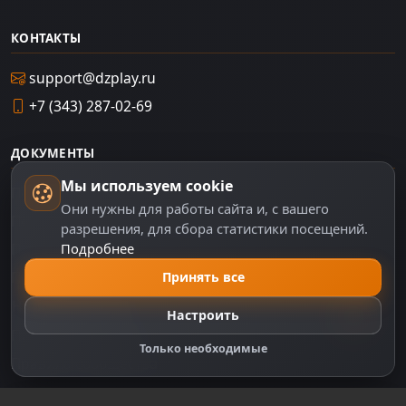
КОНТАКТЫ
support@dzplay.ru
+7 (343) 287-02-69
ДОКУМЕНТЫ
Мы используем cookie
Пользовательское соглашение
Они нужны для работы сайта и, с вашего
Политика персональных данных
разрешения, для сбора статистики посещений.
Подробнее
Правила оплаты
Политика Cookie
Принять все
Настройки cookie
Настроить
Правообладателям
Только необходимые
Правила сообщества