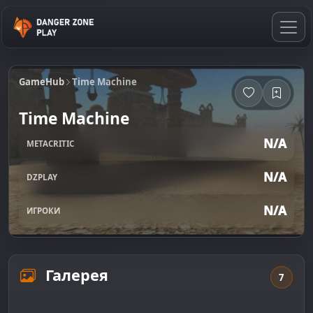
GameHub
Time Machine
Time Machine
N/A
METACRITIC
N/A
DZPLAY
N/A
ИГРОКИ
Галерея
7