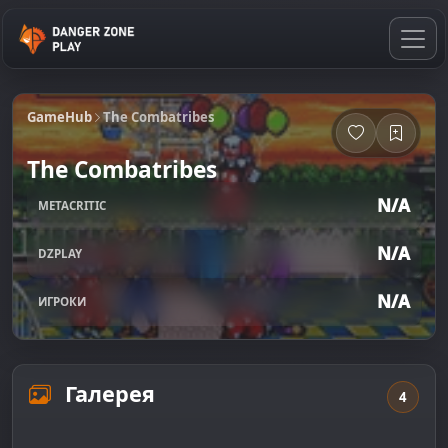
GameHub
The Combatribes
The Combatribes
N/A
METACRITIC
N/A
DZPLAY
N/A
ИГРОКИ
Галерея
4